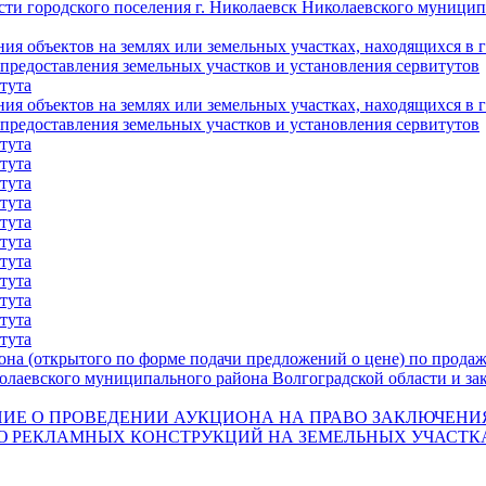
сти городского поселения г. Николаевск Николаевского муници
я объектов на землях или земельных участках, находящихся в 
предоставления земельных участков и установления сервитутов
тута
я объектов на землях или земельных участках, находящихся в 
предоставления земельных участков и установления сервитутов
тута
тута
тута
тута
тута
тута
тута
тута
тута
тута
тута
 (открытого по форме подачи предложений о цене) по продаже
лаевского муниципального района Волгоградской области и зак
Е О ПРОВЕДЕНИИ АУКЦИОНА НА ПРАВО ЗАКЛЮЧЕНИ
Ю РЕКЛАМНЫХ КОНСТРУКЦИЙ НА ЗЕМЕЛЬНЫХ УЧАСТК