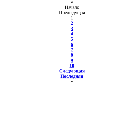
«
Начало
Предыдущая
1
2
3
4
5
6
7
8
9
10
Следующая
Последняя
»