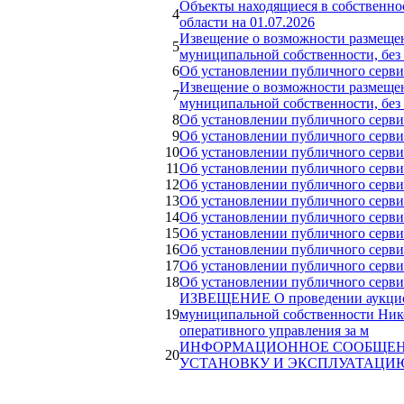
Объекты находящиеся в собственно
4
области на 01.07.2026
Извещение о возможности размещени
5
муниципальной собственности, без 
6
Об установлении публичного серви
Извещение о возможности размещени
7
муниципальной собственности, без 
8
Об установлении публичного серви
9
Об установлении публичного серви
10
Об установлении публичного серви
11
Об установлении публичного серви
12
Об установлении публичного серви
13
Об установлении публичного серви
14
Об установлении публичного серви
15
Об установлении публичного серви
16
Об установлении публичного серви
17
Об установлении публичного серви
18
Об установлении публичного серви
ИЗВЕЩЕНИЕ О проведении аукциона
19
муниципальной собственности Нико
оперативного управления за м
ИНФОРМАЦИОННОЕ СООБЩЕНИ
20
УСТАНОВКУ И ЭКСПЛУАТАЦИ