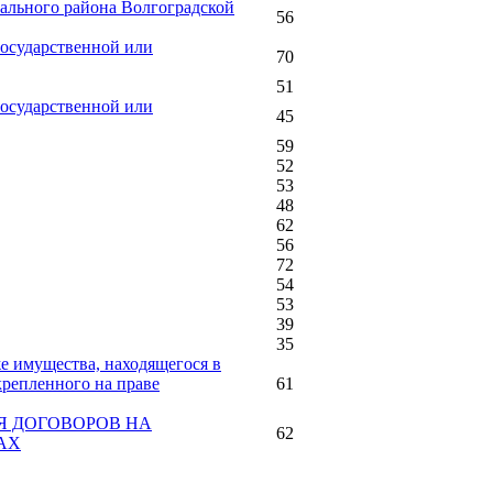
пального района Волгоградской
56
государственной или
70
51
государственной или
45
59
52
53
48
62
56
72
54
53
39
35
 имущества, находящегося в
репленного на праве
61
Я ДОГОВОРОВ НА
62
АХ