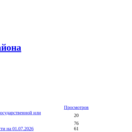
айона
Просмотров
государственной или
20
76
ти на 01.07.2026
61