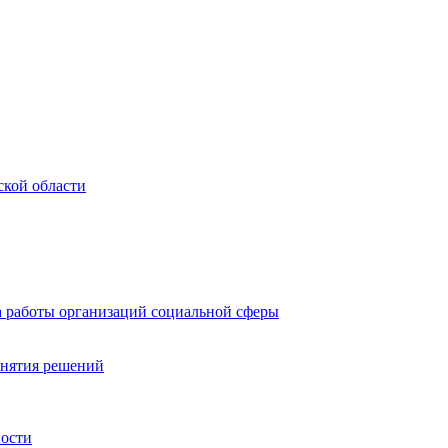
ской области
а работы организаций социальной сферы
инятия решений
ности