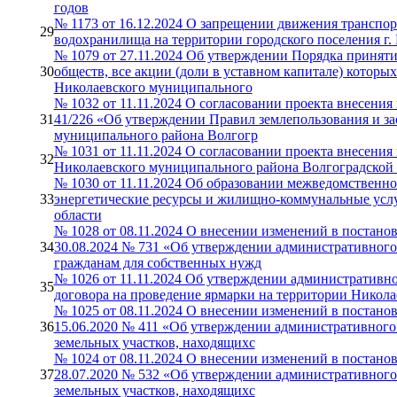
годов
№ 1173 от 16.12.2024 О запрещении движения транспо
29
водохранилища на территории городского поселения г.
№ 1079 от 27.11.2024 Об утверждении Порядка принят
30
обществ, все акции (доли в уставном капитале) которых
Николаевского муниципального
№ 1032 от 11.11.2024 О согласовании проекта внесени
31
41/226 «Об утверждении Правил землепользования и за
муниципального района Волгогр
№ 1031 от 11.11.2024 О согласовании проекта внесения
32
Николаевского муниципального района Волгоградской 
№ 1030 от 11.11.2024 Об образовании межведомственно
33
энергетические ресурсы и жилищно-коммунальные услу
области
№ 1028 от 08.11.2024 О внесении изменений в постан
34
30.08.2024 № 731 «Об утверждении административного
гражданам для собственных нужд
№ 1026 от 11.11.2024 Об утверждении административн
35
договора на проведение ярмарки на территории Никола
№ 1025 от 08.11.2024 О внесении изменений в постан
36
15.06.2020 № 411 «Об утверждении административного
земельных участков, находящихс
№ 1024 от 08.11.2024 О внесении изменений в постан
37
28.07.2020 № 532 «Об утверждении административного
земельных участков, находящихс