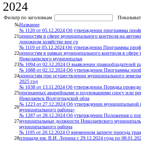
2024
Фильтр по заголовкам
Показыват
№
Название
№ 1120 от 05.12.2024 Об утверждении программы проф
21
ценностям в сфере муниципального контроля на автомо
дорожном хозяйстве вне гр
№ 1119 от 05.12.2024 Об утверждении Программы проф
22
ценностям в рамках муниципального контроля в сфере 
Николаевского муниципальн
23
№ 1094 от 02.12.2024 О выявлении правообладателей р
№ 1088 от 02.12.2024 Об утверждении Программы проф
24
ценностям при осуществлении муниципального земельн
2025 год
№ 1038 от 13.11.2024 Об утверждении Порядка провед
25
признанных аварийными и подлежащими сносу или реко
Николаевск Волгоградской обла
№ 1223 от 27.12.2024 Об утверждении муниципальной
26
муниципального района»
№ 1287 от 28.12.2024 Об утверждении Положения о пор
27
муниципальные должности Николаевского муниципаль
муниципального района
№ 1195 от 20.12.2024 О временном запрете проезда тра
28
площади им. В.И. Ленина с 29.12.2024 года по 08.01.