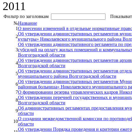
2011
Фильтр по заголовкам
Показыват
№
Название
1
О внесении изменений в отдельные нормативные право
Об утверждении административных регламентов муни
2
культуры» Николаевского муниципального района Волг
Об утверждении административного регламента по пре
3
субсидий на оплату жилых помещений и коммунальных
Волгоградской области
Об утверждении административных регламентов архив
4
Волгоградской области
Об утверждении административных регламентов отдела
5
муниципального района Волгоградской области
Об утверждении административных регламентов Муниц
6
районная больница» Николаевского муниципального ра
7
О формировании резерва управленческих кадров Никол
Об утверждении перечней государственных и муницип
8
Волгоградской области
Об административных регламентах предоставления му
9
области
О создании межведомственной комиссии по противоде
10
области
Об утверждении Порядка проведения и критерии ежег
11