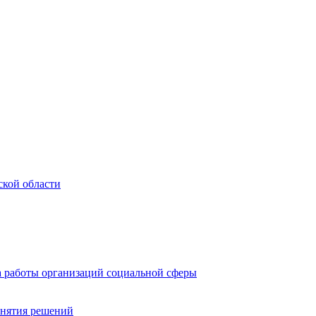
ской области
а работы организаций социальной сферы
инятия решений