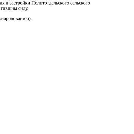
я и застройки Политотдельского сельского
атившим силу.
бнародованию).