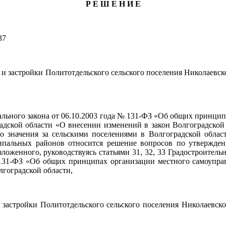
Р Е Ш Е Н И Е
37
и застройки Политотдельского сельского поселения Николаевс
рального закона от 06.10.2003 года № 131-ФЗ «Об общих принци
дской области «О внесении изменений в закон Волгоградской 
о значения за сельскими поселениями в Волгоградской облас
ипальных районов относится решение вопросов по утвержден
оженного, руководствуясь статьями 31, 32, 33 Градостроительн
 131-ФЗ «Об общих принципах организации местного самоупра
лгоградской области,
 застройки Политотдельского сельского поселения Николаевск