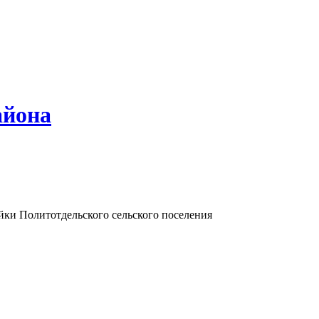
айона
йки Политотдельского сельского поселения