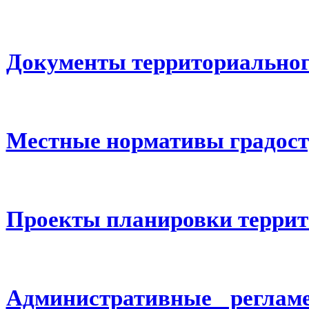
Документы территориальног
Местные нормативы градост
Проекты планировки терри
Административные реглам