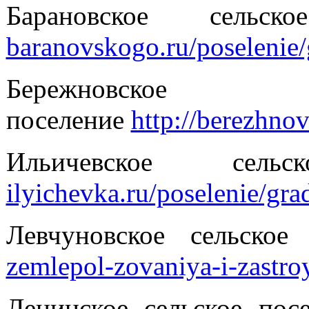
Барановское сел
baranovskogo.ru/poselenie/
Бережнов
поселение
http://berezhno
Ильичевское сел
ilyichevka.ru/poselenie/gra
Левчуновское сельско
zemlepol-zovaniya-i-zastro
Ленинское сельское по