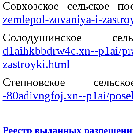
Совхозское сельское п
zemlepol-zovaniya-i-zastro
Солодушинское с
d1aihkbbdrw4c.xn--p1ai/pra
zastroyki.html
Степновское сель
-80adivngfoj.xn--p1ai/posel
Реестр выданных разрешений