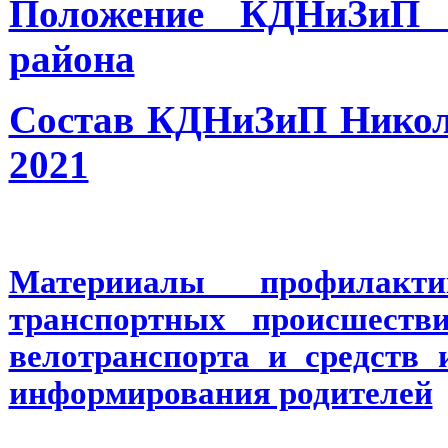
Положение КДНиЗиП Н
района
Состав КДНиЗиП Никол
2021
Материиалы профилакт
транспортных происшестви
велотранспорта и средств 
информирования родителей