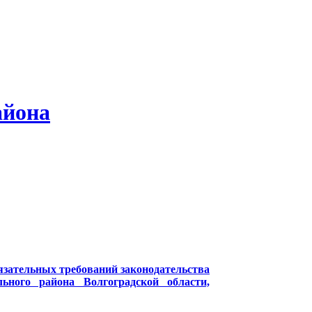
айона
зательных требований законодательства
ьного района Волгоградской области,