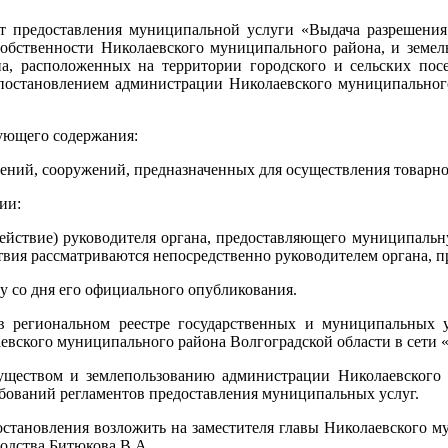
т предоставления муниципальной услуги «Выдача разрешения 
обственности Николаевского муниципального района, и земель
на, расположенных на территории городского и сельских пос
постановлением администрации Николаевского муниципального
дующего содержания:
оений, сооружений, предназначенных для осуществления товарно
ии:
действие) руководителя органа, предоставляющего муниципаль
тствия рассматриваются непосредственно руководителем органа,
лу со дня его официального опубликования.
 в региональном реестре государственных и муниципальных 
вского муниципального района Волгоградской области в сети 
муществом и землепользованию администрации Николаевского
бований регламентов предоставления муниципальных услуг.
остановления возложить на заместителя главы Николаевского м
водства Битюкова В.А.