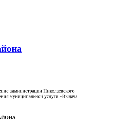
айона
ление администрации Николаевского
ления муниципальной услуги «Выдача
АЙОНА