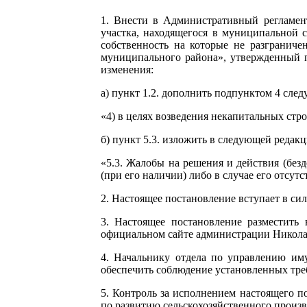
1. Внести в Административный регламен
участка, находящегося в муниципальной с
собственность на которые не разграниче
муниципального района», утвержденный 
изменения:
а) пункт 1.2. дополнить подпунктом 4 сле
«4) в целях возведения некапитальных стр
б) пункт 5.3. изложить в следующей редакц
«5.3. Жалобы на решения и действия (без
(при его наличии) либо в случае его отсу
2. Настоящее постановление вступает в си
3. Настоящее постановление разместить
официальном сайте администрации Николае
4. Начальнику отдела по управлению и
обеспечить соблюдение установленных тре
5. Контроль за исполнением настоящего п
по развитию сельскохозяйственного произ