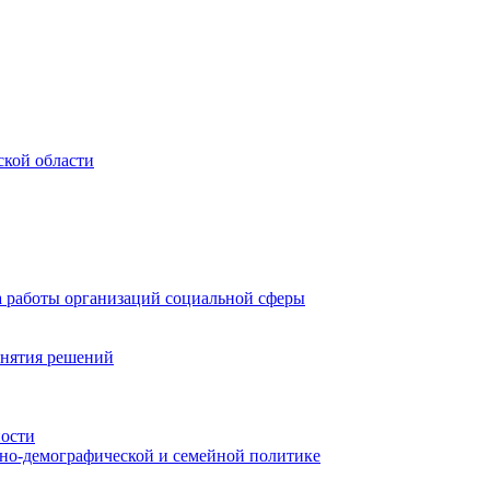
ской области
а работы организаций социальной сферы
инятия решений
ности
ьно-демографической и семейной политике