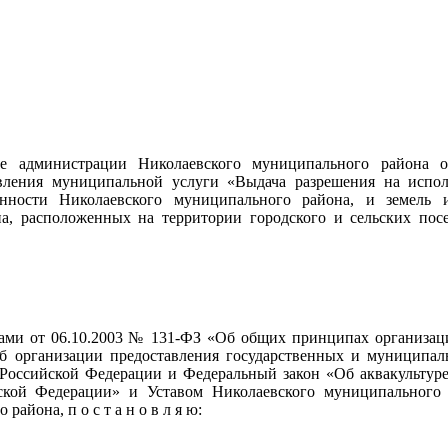
ие администрации Николаевского муниципального района 
вления муниципальной услуги «Выдача разрешения на исполь
нности Николаевского муниципального района, и земель ил
на, расположенных на территории городского и сельских пос
и от 06.10.2003 № 131-ФЗ «Об общих принципах организаци
б организации предоставления государственных и муниципал
Российской Федерации и Федеральный закон «Об аквакультуре
ской Федерации» и Уставом Николаевского муниципального р
айона, п о с т а н о в л я ю: