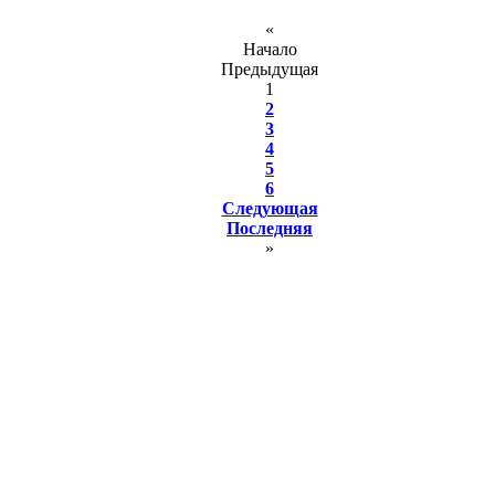
«
Начало
Предыдущая
1
2
3
4
5
6
Следующая
Последняя
»