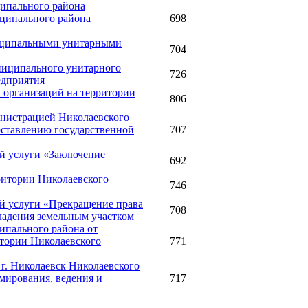
ципального района
иципального района
698
ниципальными унитарными
704
униципального унитарного
726
едприятия
 организаций на территории
806
инистрацией Николаевского
оставлению государственной
707
й услуги «Заключение
692
ритории Николаевского
746
ой услуги «Прекращение права
708
владения земельным участком
ипального района от
итории Николаевского
771
 г. Николаевск Николаевского
мирования, ведения и
717