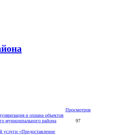
айона
Просмотров
уляризация и охрана объектов
ого муниципального района
97
й услуги «Предоставление