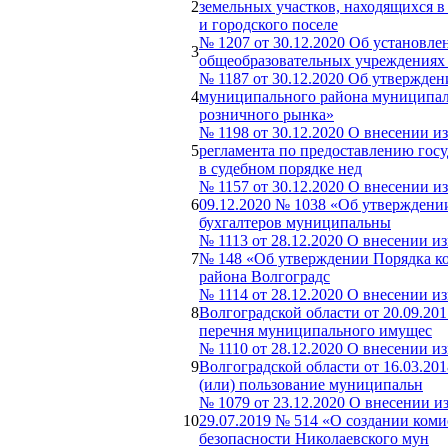
2
земельных участков, находящихся 
и городского поселе
№ 1207 от 30.12.2020 Об установл
3
общеобразовательных учреждениях 
№ 1187 от 30.12.2020 Об утвержде
4
муниципального района муниципаль
розничного рынка»
№ 1198 от 30.12.2020 О внесении 
5
регламента по предоставлению гос
в судебном порядке нед
№ 1157 от 30.12.2020 О внесении 
6
09.12.2020 № 1038 «Об утверждении
бухгалтеров муниципальны
№ 1113 от 28.12.2020 О внесении и
7
№ 148 «Об утверждении Порядка к
района Волгоградс
№ 1114 от 28.12.2020 О внесении 
8
Волгоградской области от 20.09.2
перечня муниципального имущес
№ 1110 от 28.12.2020 О внесении 
9
Волгоградской области от 16.03.20
(или) пользование муниципальн
№ 1079 от 23.12.2020 О внесении 
10
29.07.2019 № 514 «О создании ко
безопасности Николаевского мун