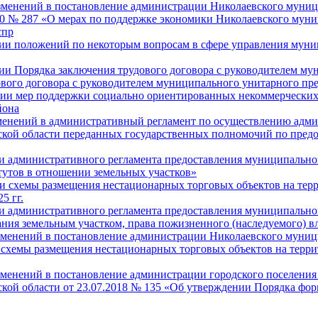
изменений в постановление администрации Николаевского муни
020 № 287 «О мерах по поддержке экономики Николаевского мун
спр
ении положений по некоторым вопросам в сфере управления му
нии Порядка заключения трудового договора с руководителем м
вого договора с руководителем муниципального унитарного пр
ении мер поддержки социально ориентированных некоммерческих
йона
зменений в административный регламент по осуществлению адм
кой области переданных государственных полномочий по пред
ии административного регламента предоставления муниципально
тутов в отношении земельных участков»
ии схемы размещения нестационарных торговых объектов на тер
5 гг.
ии административного регламента предоставления муниципальн
ания земельным участком, права пожизненного (наследуемого) 
изменений в постановление администрации Николаевского муниц
 схемы размещения нестационарных торговых объектов на терр
зменений в постановление администрации городского поселения
кой области от 23.07.2018 № 135 «Об утверждении Порядка фор