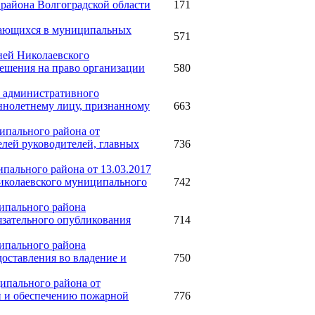
района Волгоградской области
171
учающихся в муниципальных
571
ией Николаевского
ешения на право организации
580
и административного
еннолетнему лицу, признанному
663
ипального района от
елей руководителей, главных
736
пального района от 13.03.2017
иколаевского муниципального
742
ипального района
язательного опубликования
714
ипального района
доставления во владение и
750
ипального района от
й и обеспечению пожарной
776