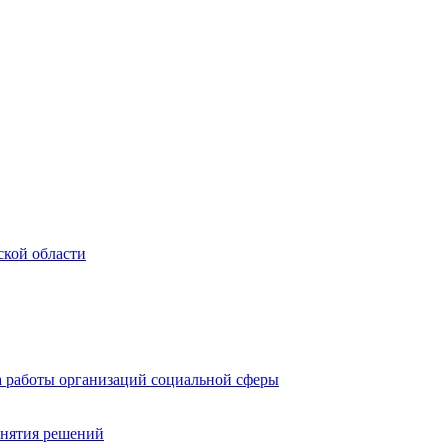
ской области
а работы организаций социальной сферы
инятия решений