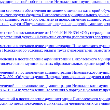
в муниципальной собственности Николаевского муниципального 
ении стоимости обеспечения питанием отдельных категорий об
за счет средств бюджета Николаевского муниципального района
нии административного регламента предоставления администрац
ной услуги «Предоставление, продление, переоформление разр
изменений в постановление от 15.06.2016 № 354 «Об утверждени
ударственной услуги «Назначение опекуна (попечителя) соверш
изменений в постановление администрации Николаевского муниц
 Положения об условиях оплаты труда руководителей, заместит
зменения в постановление администрации Николаевского муници
омплектования муниципальных образовательных организаций Н
изменений в постановление администрации Николаевского муниц
017 № 809 «Об утверждении Порядка формирования, ведения и об
изменений в постановление администрации Николаевского муниц
18 № 152 «Об утверждении Положения о порядке и условиях пре
изменений в постановление администрации Николаевского муниц
миссии по предупреждению и ликвидации чрезвычайных ситуаци