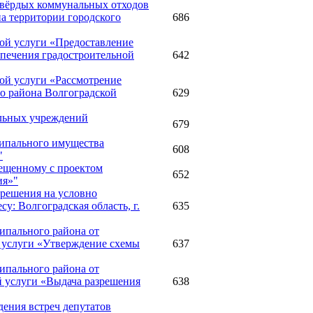
 твёрдых коммунальных отходов
на территории городского
686
ой услуги «Предоставление
спечения градостроительной
642
ой услуги «Рассмотрение
о района Волгоградской
629
альных учреждений
679
ципального имущества
608
"
мещенному с проектом
652
ия»"
зрешения на условно
у: Волгоградская область, г.
635
ипального района от
 услуги «Утверждение схемы
637
ипального района от
 услуги «Выдача разрешения
638
дения встреч депутатов