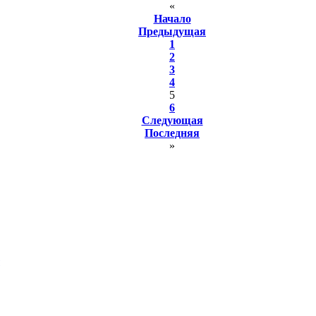
«
Начало
Предыдущая
1
2
3
4
5
6
Следующая
Последняя
»