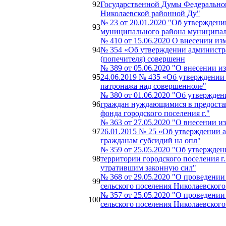
92
Государственной Думы Федеральног
Николаевской районной Ду"
№ 23 от 20.01.2020 "Об утвержден
93
муниципального района муниципаль
№ 410 от 15.06.2020 О внесении и
94
№ 354 «Об утверждении администра
(попечителя) совершенн
№ 389 от 05.06.2020 "О внесении 
95
24.06.2019 № 435 «Об утверждении
патронажа над совершенноле"
№ 380 от 01.06.2020 "Об утвержде
96
граждан нуждающимися в предост
фонда городского поселения г."
№ 363 от 27.05.2020 "О внесении 
97
26.01.2015 № 25 «Об утверждении 
гражданам субсидий на опл"
№ 359 от 25.05.2020 "Об утвержде
98
территории городского поселения 
утратившим законную сил"
№ 368 от 29.05.2020 "О проведени
99
сельского поселения Николаевског
№ 357 от 25.05.2020 "О проведени
100
сельского поселения Николаевског