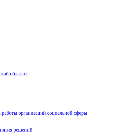
ской области
а работы организаций социальной сферы
инятия решений