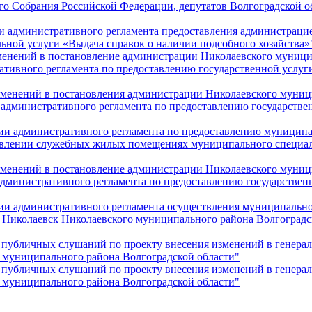
о Собрания Российской Федерации, депутатов Волгоградской о
ии административного регламента предоставления администраци
ной услуги «Выдача справок о наличии подсобного хозяйства»
зменений в постановление администрации Николаевского муницип
тивного регламента по предоставлению государственной услуг
изменений в постановления администрации Николаевского муниц
 административного регламента по предоставлению государстве
нии административного регламента по предоставлению муницип
авлении служебных жилых помещениях муниципального специа
изменений в постановление администрации Николаевского муниц
административного регламента по предоставлению государствен
нии административного регламента осуществления муниципальн
г. Николаевск Николаевского муниципального района Волгоградс
и публичных слушаний по проекту внесения изменений в генера
о муниципального района Волгоградской области"
и публичных слушаний по проекту внесения изменений в генер
о муниципального района Волгоградской области"