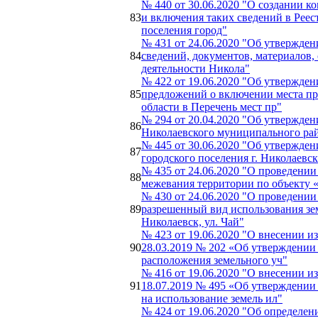
№ 440 от 30.06.2020 "О создании к
83
и включения таких сведений в Реес
поселения город"
№ 431 от 24.06.2020 "Об утвержде
84
сведений, документов, материалов
деятельности Никола"
№ 422 от 19.06.2020 "Об утвержде
85
предложений о включении места пр
области в Перечень мест пр"
№ 294 от 20.04.2020 "Об утвержде
86
Николаевского муниципального рай
№ 445 от 30.06.2020 "Об утвержде
87
городского поселения г. Николаевс
№ 435 от 24.06.2020 "О проведени
88
межевания территории по объекту 
№ 430 от 24.06.2020 "О проведени
89
разрешенный вид использования земе
Николаевск, ул. Чай"
№ 423 от 19.06.2020 "О внесении 
90
28.03.2019 № 202 «Об утверждении
расположения земельного уч"
№ 416 от 19.06.2020 "О внесении 
91
18.07.2019 № 495 «Об утверждении
на использование земель ил"
№ 424 от 19.06.2020 "Об определен