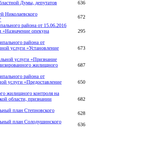
бластной Думы, депутатов
636
ей Николаевского
672
"
ального района от 15.06.2016
и «Назначение опекуна
295
ипального района от
нной услуги «Установление
673
альной услуги «Признание
лизированного жилищного
687
ипального района от
ной услуги «Предоставление
650
ого жилищного контроля на
кой области, признании
682
льный план Степновского
628
альный план Солодушинского
636