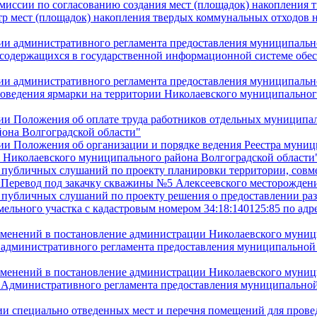
омиссии по согласованию создания мест (площадок) накопления
тр мест (площадок) накопления твердых коммунальных отходов 
нии административного регламента предоставления муниципальн
, содержащихся в государственной информационной системе обе
нии административного регламента предоставления муниципальн
оведения ярмарки на территории Николаевского муниципальног
нии Положения об оплате труда работников отдельных муницип
она Волгоградской области"
нии Положения об организации и порядке ведения Реестра муни
к Николаевского муниципального района Волгоградской области
и публичных слушаний по проекту планировки территории, сов
«Перевод под закачку скважины №5 Алексеевского месторожден
и публичных слушаний по проекту решения о предоставлении ра
льного участка с кадастровым номером 34:18:140125:85 по адрес
изменений в постановление администрации Николаевского муниц
 административного регламента предоставления муниципальной
изменений в постановление администрации Николаевского муниц
 Административного регламента предоставления муниципальной
ии специально отведенных мест и перечня помещений для прове