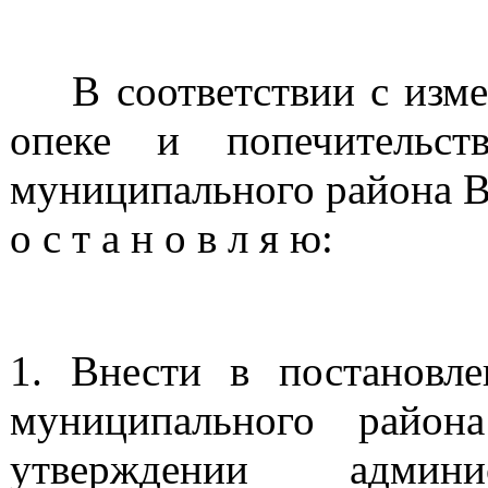
В соответствии с измен
опеке и попечительст
муниципального райо
о с т а н о в л я ю:
1. Внести в постановле
муниципального рай
утверждении админ