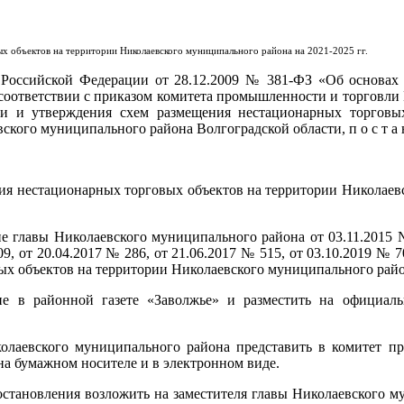
 объектов на территории Николаевского муниципального района на 2021-2025 гг.
ссийской Федерации от 28.12.2009 № 381-ФЗ «Об основах г
соответствии с приказом комитета промышленности и торговли 
и и утверждения схем размещения нестационарных торговых
ского муниципального района Волгоградской области, п о с т а н
ия нестационарных торговых объектов на территории Николаев
е главы Николаевского муниципального района от 03.11.2015 №
от 20.04.2017 № 286, от 21.06.2017 № 515, от 03.10.2019 № 70
х объектов на территории Николаевского муниципального района
ие в районной газете «Заволжье» и разместить на официал
олаевского муниципального района представить в комитет п
на бумажном носителе и в электронном виде.
остановления возложить на заместителя главы Николаевского м