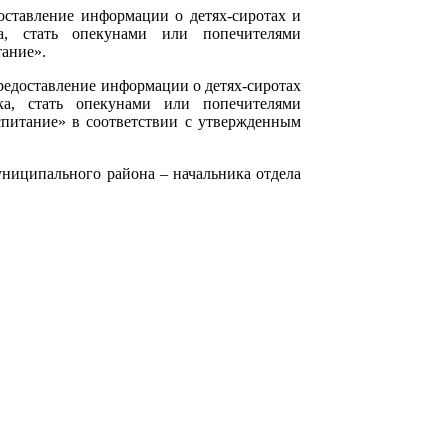
оставление информации о детях-сиротах и
а, стать опекунами или попечителями
тание».
редоставление информации о детях-сиротах
ка, стать опекунами или попечителями
спитание» в соответствии с утвержденным
униципального района – начальника отдела