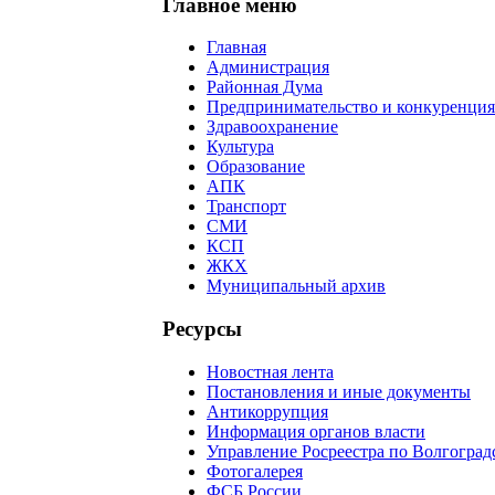
Главное меню
Главная
Администрация
Районная Дума
Предпринимательство и конкуренция
Здравоохранение
Культура
Образование
АПК
Транспорт
СМИ
КСП
ЖКХ
Муниципальный архив
Ресурсы
Новостная лента
Постановления и иные документы
Антикоррупция
Информация органов власти
Управление Росреестра по Волгоград
Фотогалерея
ФСБ России