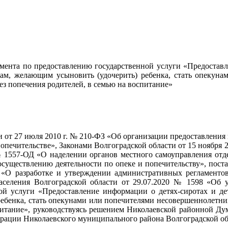
мента по предоставлению государственной услуги «Предоставле
цам, желающим усыновить (удочерить) ребенка, стать опекун
без попечения родителей, в семью на воспитание»
от 27 июля 2010 г. № 210-ФЗ «Об организации предоставления
и попечительстве», Законами Волгоградской области от 15 но
. № 1557-ОД «О наделении органов местного самоуправления о
 осуществлению деятельности по опеке и попечительству», пос
 разработке и утверждении административных регламентов 
аселения Волгоградской области от 29.07.2020 № 1598 «Об 
ной услуги «Предоставление информации о детях-сиротах и дет
ебенка, стать опекунами или попечителями несовершеннолетних
питание», руководствуясь решением Николаевской районной Ду
ации Николаевского муниципального района Волгоградской област