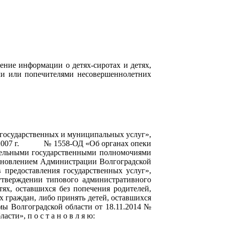
ние информации о детях-сиротах и детях,
ами или попечителями несовершеннолетних
 государственных и муниципальных услуг»,
ября 2007 г. № 1558-ОД «Об органах опеки
тдельными государственными полномочиями
тановлением Администрации Волгоградской
предоставления государственных услуг»,
утверждении типового административного
ях, оставшихся без попечения родителей,
 граждан, либо принять детей, оставшихся
мы Волгоградской области от 18.11.2014 №
и», п о с т а н о в л я ю: