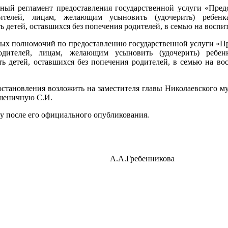
ный регламент предоставления государственной услуги «Пред
дителей, лицам, желающим усыновить (удочерить) ребенк
 детей, оставшихся без попечения родителей, в семью на воспи
ных полномочий по предоставлению государственной услуги «П
одителей, лицам, желающим усыновить (удочерить) ребен
ь детей, оставшихся без попечения родителей, в семью на во
остановления возложить на заместителя главы Николаевского м
Пшеничную С.И.
лу после его официального опубликования.
йона А.А.Гребенникова