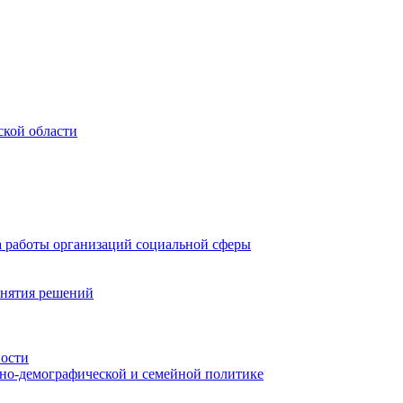
ской области
а работы организаций социальной сферы
инятия решений
ности
ьно-демографической и семейной политике