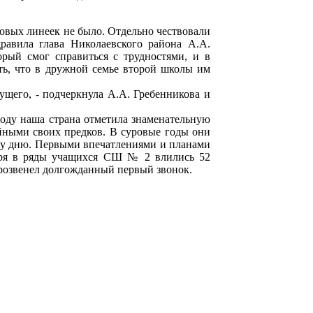
овых линеек не было. Отдельно чествовали
равила глава Николаевского района А.А.
орый смог справиться с трудностями, и в
ть, что в дружной семье второй школы им
ущего, - подчеркнула А.А. Гребенникова и
оду наша страна отметила знаменательную
йными своих предков. В суровые годы они
ому дню. Первыми впечатлениями и планами
ября в ряды учащихся СШ № 2 влились 52
прозвенел долгожданный первый звонок.