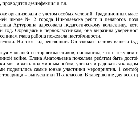
 проводится дезинфекция и т.д.
акже организовали с учетом особых условий. Традиционных масс
ней школе № 2 города Николаевска ребят и педагогов позд
лика Артуровна адресовала педагогическому коллективу, кот
 год. Обращаясь к первоклассникам, она выразила увереннос
ссникам глава района пожелала настойчивости.
печили. Но этот год решающий. Он заложит основу вашего буд
твуя малышей и старшеклассников, напомнила, что в текущем г
венной войне. Елена Анатольевна пожелала ребятам быть досто
мки могли жить под мирным небом, учиться и радоваться кажд
еми поделились самые юные участники мероприятия. 1 сент
е товарищи – выпускники 11-х классов. В завершение для всех 