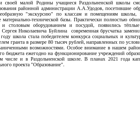
ии своей малой Родины учащиеся Раздольненской школы смог
зования районной администрации А.А.Удодов, посетившие обр
оеобразную "экскурсию" по классам и помещениям школы, 
 материально-технической базы. Практически полностью обно
 и столовым оборудованием и посудой, появились тёплые
 Сергея Николаевича Буйлина современная брусчатка заменил
 году школа стала победителем конкурса социальных и культ
елем гранта в размере 80 тысяч рублей, направленных по услов
аниченными возможностями. Особое внимание в нашем районе
ого бюджета ежегодно на функционирование учреждений образов
ом числе и в Раздольненской школе. В планах 2021 года кап
ьного проекта "Образование".