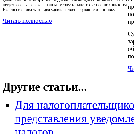
детей без присмотра на водоеме. Необходимо помнить, что у
нетрезвого человека шансы утонуть многократно повышаются.
пр
Нельзя смешивать эти два удовольствия – купание и выпивку.
п
Читать полностью
пр
С
за
о
по
Чи
Другие статьи...
Для налогоплательщико
представления уведомл
налогов