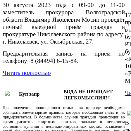
30 августа 2023 года с 09-00 до 11-00
заместитель прокурора Волгоградской
1
области Владимир Яковлевич Мосин проведёт
пр
личный выездной приём граждан в
в 
прокуратуре Николаевского района по адресу:
бу
г. Николаевск, ул. Октябрьская, 27.
РТ
бу
Предварительная запись на приём по
«К
телефону: 8 (84494) 6-15-84.
10
Читать полностью
«
МГ
ВОДА НЕ ПРОЩАЕТ
Чи
ЛЕГКОМЫСЛИЯ!!!
Для получения полноценного отдыха на природе необходимо
соблюдать элементарные правила, которые необходимо знать и их
придержитаться. В большинстве случаев трагедии происходят во
В
время распития спиртных напитков, заплыве в нетрезвом
состоянии, купания в несанкционированных местах, оставлении
л