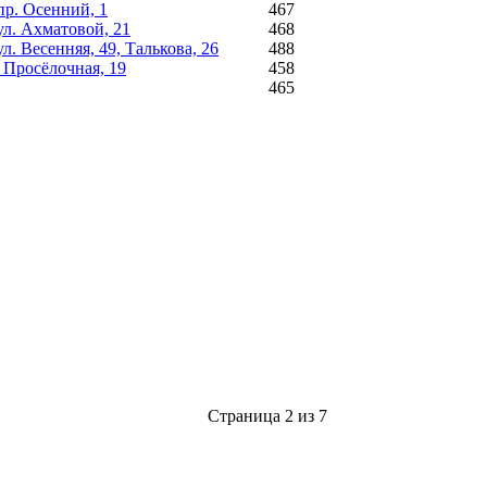
пр. Осенний, 1
467
ул. Ахматовой, 21
468
. Весенняя, 49, Талькова, 26
488
 Просёлочная, 19
458
465
Страница 2 из 7