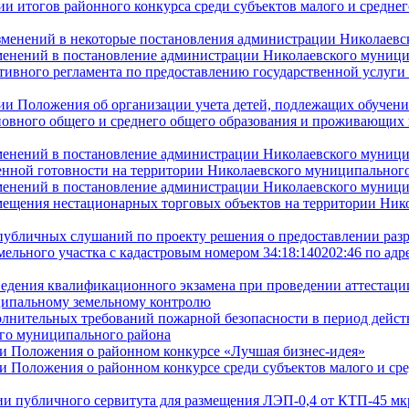
ии итогов районного конкурса среди субъектов малого и средне
изменений в некоторые постановления администрации Николаев
зменений в постановление администрации Николаевского муницип
ивного регламента по предоставлению государственной услуги
нии Положения об организации учета детей, подлежащих обучен
новного общего и среднего общего образования и проживающих 
зменений в постановление администрации Николаевского муницип
нной готовности на территории Николаевского муниципальног
зменений в постановление администрации Николаевского муницип
мещения нестационарных торговых объектов на территории Ник
 публичных слушаний по проекту решения о предоставлении раз
льного участка с кадастровым номером 34:18:140202:46 по адрес
ведения квалификационного экзамена при проведении аттестаци
ипальному земельному контролю
полнительных требований пожарной безопасности в период дейс
ого муниципального района
ии Положения о районном конкурсе «Лучшая бизнес-идея»
ии Положения о районном конкурсе среди субъектов малого и ср
ии публичного сервитута для размещения ЛЭП-0,4 от КТП-45 мк