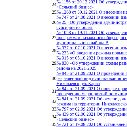
№ 1156 от 20.12.2021 Об утвержден
24
«Сельский бизнес»
25
№ 1268 от 30.12.2021 О внесении 
№ 747 от 24.08.2021 О внесении и
26
№ 25 «Об утверждении администрат
субсидий на оплат
№ 1058 от 19.11.2021 Об утвержде
27
программам начального общего, ос
муниципального района В
№ 937 от 07.10.2021 О внесении и
28
№ 233 «О введении режима повыше
№ 915 от 05.10.2021 О внесении и
29
№ 830 «Об утверждении схемы раз
района на 2021-2025
№ 845 от 21.09.2021 О проведении
30
разрешенный вид использования земе
Николаевск, ул. Карла
№ 842 от 21.09.2021 О порядке про
31
проведению мероприятий по муниц
№ 841 от 21.09.2021 Об отмене до
32
режима на территории Николаевск
33
№ 797 от 02.09.2021 Об утвержден
№ 439 от 02.06.2021 Об утвержден
34
«Сельский бизнес»
35
№ 721 от 19.08.2021 Об установлен