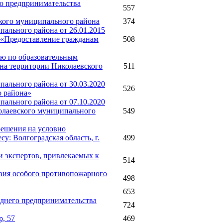
го предпринимательства
557
ского муниципального района
374
ального района от 26.01.2015
 «Предоставление гражданам
508
ию по образовательным
на территории Николаевского
511
ального района от 30.03.2020
526
о района»
ального района от 07.10.2020
олаевского муниципального
549
решения на условно
у: Волгоградская область, г.
499
и экспертов, привлекаемых к
514
твия особого противопожарного
498
653
еднего предпринимательства
724
р, 57
469