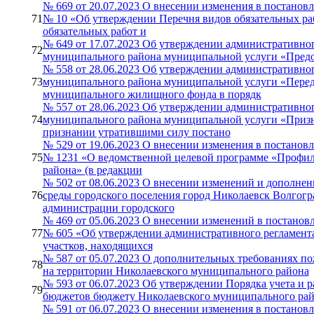
№ 669 от 20.07.2023 О внесении изменения в постанов
71
№ 10 «Об утверждении Перечня видов обязательных раб
обязательных работ и
№ 649 от 17.07.2023 Об утверждении административно
72
муниципального района муниципальной услуги «Предос
№ 558 от 28.06.2023 Об утверждении административно
73
муниципального района муниципальной услуги «Перед
муниципального жилищного фонда в порядк
№ 557 от 28.06.2023 Об утверждении административно
74
муниципального района муниципальной услуги «Призн
признании утратившими силу постано
№ 529 от 19.06.2023 О внесении изменения в постанов
75
№ 1231 «О ведомственной целевой программе «Профил
района» (в редакции
№ 502 от 08.06.2023 О внесении изменений и дополн
76
среды городского поселения город Николаевск Волгогр
администрации городского
№ 469 от 05.06.2023 О внесении изменений в постанов
77
№ 605 «Об утверждении административного регламент
участков, находящихся
№ 587 от 05.07.2023 О дополнительных требованиях п
78
на территории Николаевского муниципального района
№ 593 от 06.07.2023 Об утверждении Порядка учета и 
79
бюджетов бюджету Николаевского муниципального райо
№ 591 от 06.07.2023 О внесении изменения в постанов