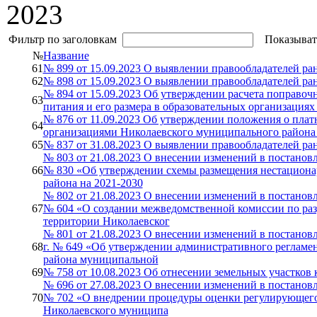
2023
Фильтр по заголовкам
Показыват
№
Название
61
№ 899 от 15.09.2023 О выявлении правообладателей ра
62
№ 898 от 15.09.2023 О выявлении правообладателей ра
№ 894 от 15.09.2023 Об утверждении расчета поправоч
63
питания и его размера в образовательных организация
№ 876 от 11.09.2023 Об утверждении положения о пла
64
организациями Николаевского муниципального района 
65
№ 837 от 31.08.2023 О выявлении правообладателей ра
№ 803 от 21.08.2023 О внесении изменений в постанов
66
№ 830 «Об утверждении схемы размещения нестациона
района на 2021-2030
№ 802 от 21.08.2023 О внесении изменений в постанов
67
№ 604 «О создании межведомственной комиссии по раз
территории Николаевског
№ 801 от 21.08.2023 О внесении изменений в постанов
68
г. № 649 «Об утверждении административного регламе
района муниципальной
69
№ 758 от 10.08.2023 Об отнесении земельных участков 
№ 696 от 27.08.2023 О внесении изменений в постанов
70
№ 702 «О внедрении процедуры оценки регулирующего
Николаевского муниципа