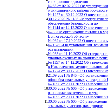
санкционного давления
№ 65 от 02.02.2022 Об утверждени
3
муниципального района государств
№ 1257 от 30.12.2022 О внесении 
4
30.12.2020 № 1186 «Мероприятия п
обеспечению безопасности до
№ 1144 от 14.12.2022 О внесении и
5
№ 8 «Об организации питания в м
Волгоградской области»
№ 962 от 17.10.2022 О внесении и
6
№ 1345 «Об установлении, взимания
осваивающими
№ 933 от 11.10.2022 Об утверждени
7
уполномоченных на принятие решен
№ 1157 от 14.12.2022 Об утвержде
8
в Николаевском муниципальном ра
№ 1224 от 30.12.2022 О внесении 
9
21.09.2021 № 846 «Об установлени
общеобразовательных учреждений 
№ 1096 от 29.11.2022 О внесении 
10
30.06.2022 № 606 «Об утверждении
расположения земельного уча
№ 1095 от 29.11.2022 О внесении 
11
30.06.2022 № 605 «Об утверждении
земельных участков, находящихс