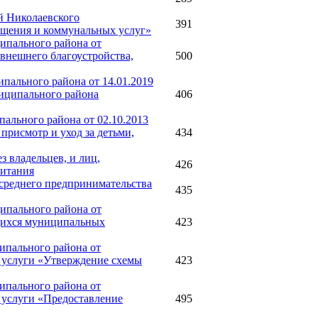
й Николаевского
391
ещения и коммунальных услуг»
ипального района от
внешнего благоустройства,
500
пального района от 14.01.2019
иципального района
406
ального района от 02.10.2013
присмотр и уход за детьми,
434
з владельцев, и лиц,
426
битания
среднего предпринимательства
435
ипального района от
ющихся муниципальных
423
ипального района от
 услуги «Утверждение схемы
423
ипального района от
 услуги «Предоставление
495