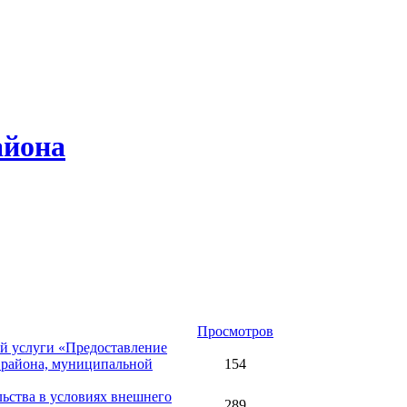
айона
Просмотров
ой услуги «Предоставление
 района, муниципальной
154
льства в условиях внешнего
289