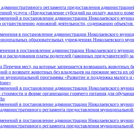
и административного регламента предоставления администрацие
енной услуги «Предоставление субсидий на оплату жилого пом
изменений в постановление администрации Николаевского муниц
о осуществлению дорожной деятельности, содержанию объектов 
зменения в постановление администрации Николаевского муници
униципальных образовательных учреждениях Николаевского мун
зменения в постановление администрации Николаевского муницип
 и расходования платы родителей (законных представителей) за 
и Перечня мест, на которые запрещается возвращать животных бе
ий о возврате животных без владельцев на прежние места их о
нии муниципальной программы «Развитие и поддержка малого и 
йоне»
изменений в постановление администрации Николаевского муниц
и стоимости и форме организации горячего питания для обуча
Ни
изменений в постановление администрации Николаевского муниц
 административного регламента предоставления муниципальной
изменений в постановление администрации Николаевского муниц
 административного регламента предоставления муниципальной