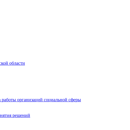
ской области
а работы организаций социальной сферы
инятия решений