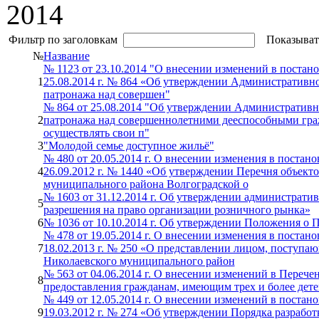
2014
Фильтр по заголовкам
Показыват
№
Название
№ 1123 от 23.10.2014 "О внесении изменений в поста
1
25.08.2014 г. № 864 «Об утверждении Административно
патронажа над совершен"
№ 864 от 25.08.2014 "Об утверждении Административн
2
патронажа над совершеннолетними дееспособными граж
осуществлять свои п"
3
"Молодой семье доступное жильё"
№ 480 от 20.05.2014 г. О внесении изменения в поста
4
26.09.2012 г. № 1440 «Об утверждении Перечня объек
муниципального района Волгоградской о
№ 1603 от 31.12.2014 г. Об утверждении администрати
5
разрешения на право организации розничного рынка»
6
№ 1036 от 10.10.2014 г. Об утверждении Положения о 
№ 478 от 19.05.2014 г. О внесении изменения в поста
7
18.02.2013 г. № 250 «О представлении лицом, поступ
Николаевского муниципального район
№ 563 от 04.06.2014 г. О внесении изменений в Переч
8
предоставления гражданам, имеющим трех и более дете
№ 449 от 12.05.2014 г. О внесении изменений в поста
9
19.03.2012 г. № 274 «Об утверждении Порядка разрабо