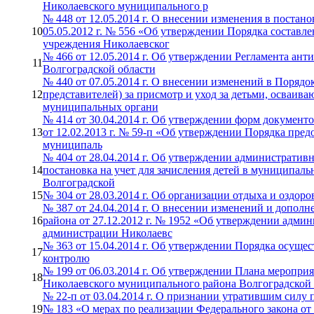
Николаевского муниципального р
№ 448 от 12.05.2014 г. О внесении изменения в поста
10
05.05.2012 г. № 556 «Об утверждении Порядка составле
учреждения Николаевског
№ 466 от 12.05.2014 г. Об утверждении Регламента ан
11
Волгоградской области
№ 440 от 07.05.2014 г. О внесении изменений в Порядо
12
представителей) за присмотр и уход за детьми, осваи
муниципальных органи
№ 414 от 30.04.2014 г. Об утверждении форм документ
13
от 12.02.2013 г. № 59-п «Об утверждении Порядка пред
муниципаль
№ 404 от 28.04.2014 г. Об утверждении административ
14
постановка на учет для зачисления детей в муниципал
Волгоградской
15
№ 304 от 28.03.2014 г. Об организации отдыха и оздо
№ 387 от 24.04.2014 г. О внесении изменений и допо
16
района от 27.12.2012 г. № 1952 «Об утверждении адми
администрации Николаевс
№ 363 от 15.04.2014 г. Об утверждении Порядка осущ
17
контролю
№ 199 от 06.03.2014 г. Об утверждении Плана меропри
18
Николаевского муниципального района Волгоградской 
№ 22-п от 03.04.2014 г. О признании утратившим силу 
19
№ 183 «О мерах по реализации Федерального закона от 